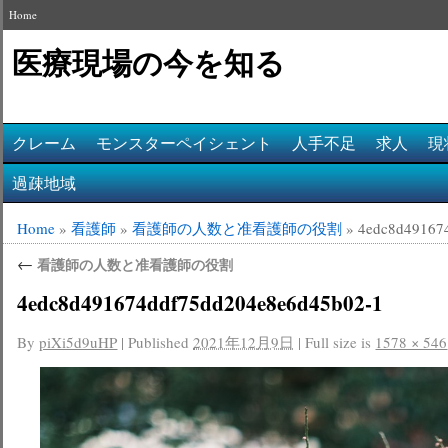
Home
医療現場の今を知る
クレーム
モンスターペイシェント
人手不足
求人
現
過疎地域
Home
»
看護師
»
看護師の人数と准看護師の役割
»
4edc8d49167
←
看護師の人数と准看護師の役割
4edc8d491674ddf75dd204e8e6d45b02-1
By
piXi5d9uHP
|
Published
2021年12月9日
|
Full size is
1578 × 546