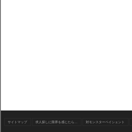
サイトマップ
求人探しに限界を感じたら…
対モンスターペイシェント