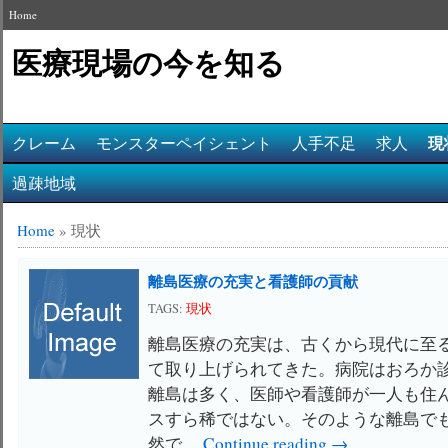
Home
医療現場の今を知る
現
クレーム
モンスターペイシェント
人手不足
求人
過疎地域
Home
»
現状
離島医療の充実と看護師の貢献
TAGS:
現状
離島医療の充実は、古くから現代に至
て取り上げられてきた。病院はおろか
離島は多く、医師や看護師が一人も住
スすら稀ではない。そのような離島で
然で …
Continue reading →