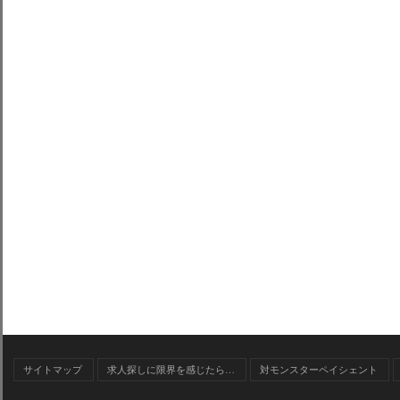
サイトマップ
求人探しに限界を感じたら…
対モンスターペイシェント